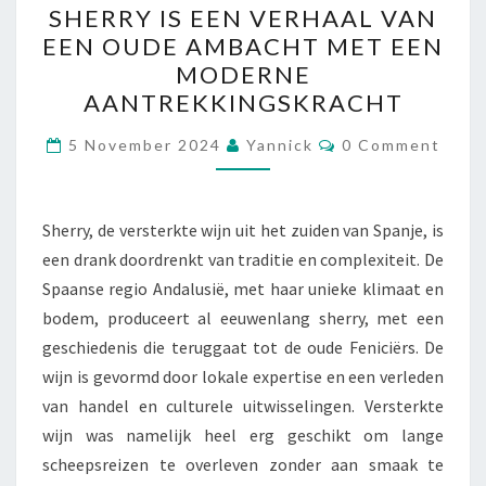
SHERRY IS EEN VERHAAL VAN
IS
EEN OUDE AMBACHT MET EEN
EEN
MODERNE
VERHAAL
AANTREKKINGSKRACHT
VAN
Comments
EEN
5 November 2024
Yannick
0 Comment
OUDE
AMBACHT
Sherry, de versterkte wijn uit het zuiden van Spanje, is
MET
een drank doordrenkt van traditie en complexiteit. De
EEN
Spaanse regio Andalusië, met haar unieke klimaat en
MODERNE
bodem, produceert al eeuwenlang sherry, met een
AANTREKKINGSKRACHT
geschiedenis die teruggaat tot de oude Feniciërs. De
wijn is gevormd door lokale expertise en een verleden
van handel en culturele uitwisselingen. Versterkte
wijn was namelijk heel erg geschikt om lange
scheepsreizen te overleven zonder aan smaak te