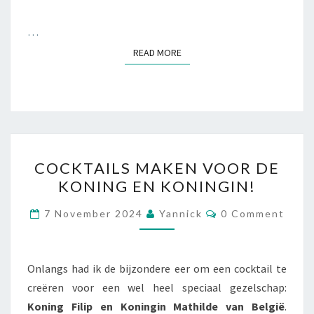
…
READ MORE
READ MORE
COCKTAILS
COCKTAILS MAKEN VOOR DE
MAKEN
KONING EN KONINGIN!
VOOR
DE
Comments
7 November 2024
Yannick
0 Comment
KONING
EN
KONINGIN!
Onlangs had ik de bijzondere eer om een cocktail te
creëren voor een wel heel speciaal gezelschap:
Koning Filip en Koningin Mathilde van België
.