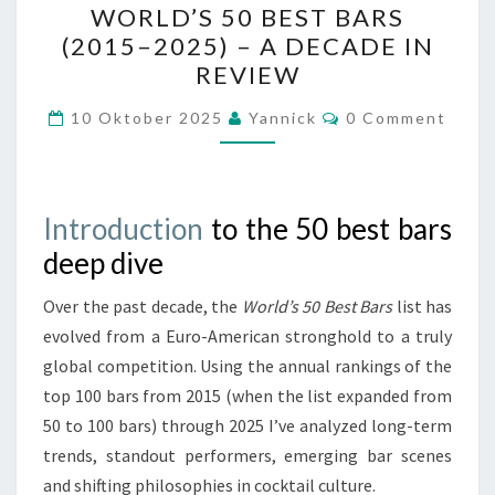
WORLD’S 50 BEST BARS
50
(2015–2025) – A DECADE IN
BEST
REVIEW
BARS
(2015–
Comments
10 Oktober 2025
Yannick
0 Comment
2025)
–
A
Introduction
to the 50 best bars
DECADE
deep dive
IN
REVIEW
Over the past decade, the
World’s 50 Best Bars
list has
evolved from a Euro-American stronghold to a truly
global competition. Using the annual rankings of the
top 100 bars from 2015 (when the list expanded from
50 to 100 bars) through 2025 I’ve analyzed long-term
trends, standout performers, emerging bar scenes
and shifting philosophies in cocktail culture.