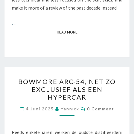
make it more of a review of the past decade instead.
…
READ MORE
READ MORE
BOWMORE
BOWMORE ARC-54, NET ZO
ARC-
EXCLUSIEF ALS EEN
54,
HYPERCAR
NET
ZO
Comments
4 Juni 2025
Yannick
0 Comment
EXCLUSIEF
ALS
EEN
Reeds enkele jaren werken de oudste distilleerderij