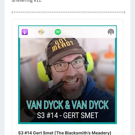
aflevering #11.
Audio
Player
Show
Podcast
Informati
S3 #14 Gert Smet (The Blacksmith’s Meadery)