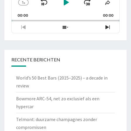
1
x
Skip
Play
Jump
Change
Share
Playback
This
Backward
Pause
Forward
00:00
Rate
00:00
Episode
Previous
Show
Next
Episode
Episodes
Episode
List
RECENTE BERICHTEN
World’s 50 Best Bars (2015–2025) – a decade in
review
Bowmore ARC-54, net zo exclusief als een
hypercar
Telmont: duurzame champagnes zonder
compromissen