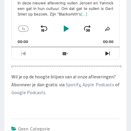
In deze nieuwe aflevering vullen Jeroen en Yannick
een gat in hun cultuur. Om dat gat te vullen is Gert
Smet op bezoek. Zijn ”Blacksmith's
[...]
1
x
Skip
Play
Jump
Change
Share
Playback
This
Backward
Pause
Forward
00:00
Rate
00:00
Episode
Previous
Show
Next
Episode
Episodes
Episode
List
Wil je op de hoogte blijven van al onze afleveringen?
Abonneer je dan gratis via
Spotify
,
Apple Podcasts
of
Google Podcasts
.
Geen Categorie