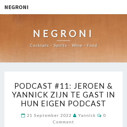
NEGRONI
NEGRONI
Cocktails – Spirits – Wine – Food
PODCAST
PODCAST #11: JEROEN &
#11:
YANNICK ZIJN TE GAST IN
JEROEN
HUN EIGEN PODCAST
&
YANNICK
Comments
21 September 2022
Yannick
0
ZIJN
Comment
TE