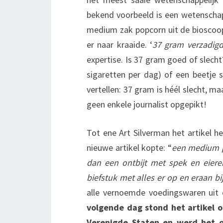
bekend voorbeeld is een wetenschap
medium zak popcorn uit de bioscoop
er naar kraaide. ‘
37 gram verzadigd
expertise. Is 37 gram goed of slecht?
sigaretten per dag) of een beetje s
vertellen: 37 gram is héél slecht, m
geen enkele journalist opgepikt!
Tot ene Art Silverman het artikel h
nieuwe artikel kopte: “
een medium p
dan een ontbijt met spek en eiere
biefstuk met alles er op en eraan bij
alle vernoemde voedingswaren uit 
volgende dag stond het artikel 
Verenigde Staten en werd het op