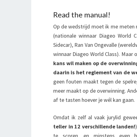
Read the manual!
Op de wedstrijd moet ik me meten m
(nationale winnaar Diageo World 
Sidecar), Ran Van Ongevalle (wereld
winnaar Diageo World Class). Maar 
kans wil maken op de overwinnin
daarin is het reglement van de w
geen fouten maakt tegen de spelrege
meer maakt op de overwinning. Ander
af te tasten hoever je wél kan gaan.
Omdat ik zelf al vaak jurylid gewee
teller in 12 verschillende landen!
te scoren, en minstens even b