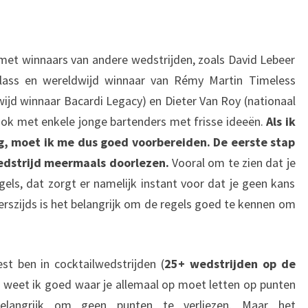
et winnaars van andere wedstrijden, zoals David Lebeer
Class en wereldwijd winnaar van Rémy Martin Timeless
wijd winnaar Bacardi Legacy) en Dieter Van Roy (nationaal
ook met enkele jonge bartenders met frisse ideeën.
Als ik
g, moet ik me dus goed voorbereiden. De eerste stap
edstrijd meermaals doorlezen.
Vooral om te zien dat je
ls, dat zorgt er namelijk instant voor dat je geen kans
szijds is het belangrijk om de regels goed te kennen om
st ben in cocktailwedstrijden (
25+ wedstrijden op de
) weet ik goed waar je allemaal op moet letten op punten
elangrijk om geen punten te verliezen. Maar het