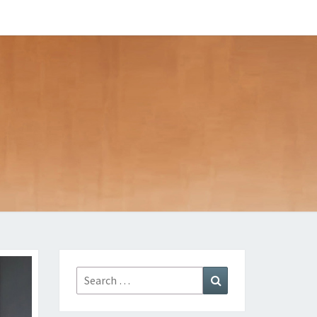
Search
Search
for: