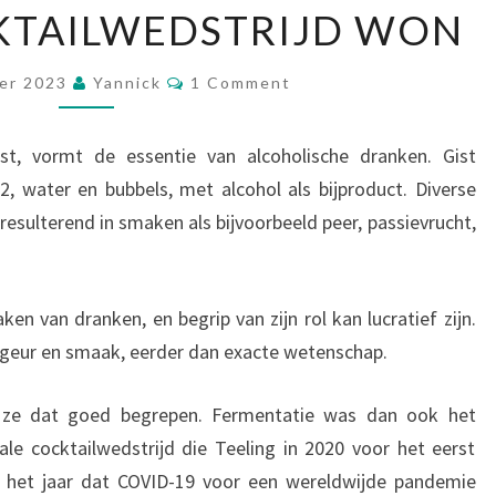
KTAILWEDSTRIJD WON
DE
TEELING
Comments
‘CRAFTED
er 2023
Yannick
1 Comment
TO
CREATE’
st, vormt de essentie van alcoholische dranken. Gist
COCKTAILWEDSTRIJD
2, water en bubbels, met alcohol als bijproduct. Diverse
WON
esulterend in smaken als bijvoorbeeld peer, passievrucht,
aken van dranken, en begrip van zijn rol kan lucratief zijn.
 geur en smaak, eerder dan exacte wetenschap.
ze dat goed begrepen. Fermentatie was dan ook het
le cocktailwedstrijd die Teeling in 2020 voor het eerst
0, het jaar dat COVID-19 voor een wereldwijde pandemie