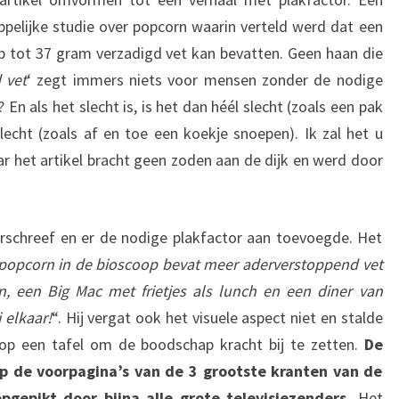
pelijke studie over popcorn waarin verteld werd dat een
 tot 37 gram verzadigd vet kan bevatten. Geen haan die
 vet
‘ zegt immers niets voor mensen zonder de nodige
 En als het slecht is, is het dan héél slecht (zoals een pak
lecht (zoals af en toe een koekje snoepen). Ik zal het u
aar het artikel bracht geen zoden aan de dijk en werd door
erschreef en er de nodige plakfactor aan toevoegde. Het
opcorn in de bioscoop bevat meer aderverstoppend vet
n, een Big Mac met frietjes als lunch en een diner van
 elkaar!
“. Hij vergat ook het visuele aspect niet en stalde
op een tafel om de boodschap kracht bij te zetten.
De
op de voorpagina’s van de 3 grootste kranten van de
gepikt door bijna alle grote televisiezenders.
Het