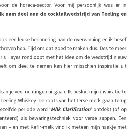
oor de horeca-sector. Voor mij persoonlijk was er in
Ik nam deel aan de cocktailwedstrijd van Teeling en
book een leuke herinnering aan de overwinning en ik besef
eschreven heb. Tijd om dat goed te maken dus. Des te meer
ris Hayes rondloopt met het idee om de wedstrijd nieuw
eeft om deel te nemen kan hier misschien inspiratie uit
n je veel richtingen uitgaan. Ik besluit mijn inspiratie te
Teeling Whiskey. De roots van het Ierse merk gaan terug
iezelfde periode werd ‘
Milk Clarification
‘ ontdekt (of op
nteerd) als bewaringstechniek voor verse sappen. Een
aan – en met Kefir-melk vind ik meteen mijn haakje met