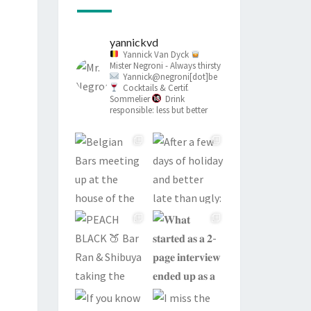
yannickvd
Yannick Van Dyck
Mister Negroni - Always thirsty
Yannick@negroni[dot]be
Cocktails & Certif.
Sommelier
Drink
responsible: less but better