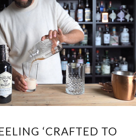
HOE
TEELING ‘CRAFTED TO
IK