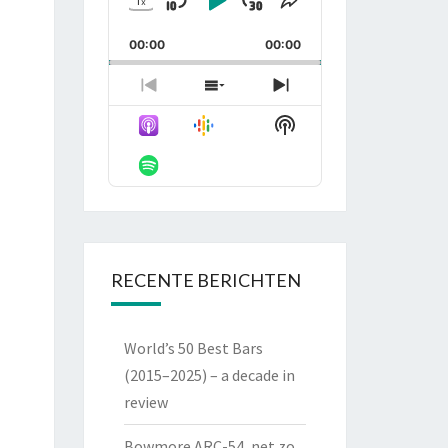
1
x
Skip
Play
Jump
Change
Share
Playback
This
Backward
Pause
Forward
00:00
Rate
00:00
Episode
Previous
Show
Next
Episode
Episodes
Episode
Show
List
Podcast
Information
RECENTE BERICHTEN
World’s 50 Best Bars
(2015–2025) – a decade in
review
Bowmore ARC-54, net zo