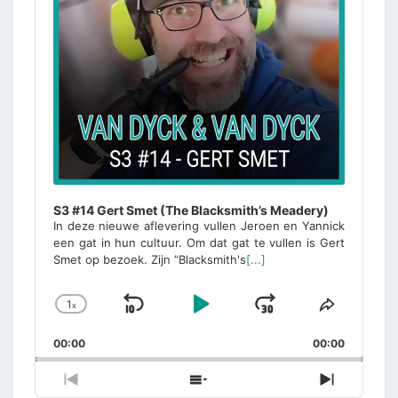
S3 #14 Gert Smet (The Blacksmith’s Meadery)
In deze nieuwe aflevering vullen Jeroen en Yannick
een gat in hun cultuur. Om dat gat te vullen is Gert
Smet op bezoek. Zijn ”Blacksmith's
[...]
1
x
Skip
Play
Jump
Change
Share
Playback
This
Backward
Pause
Forward
00:00
Rate
00:00
Episode
Previous
Show
Next