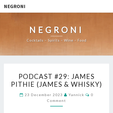
NEGRONI
NEGRONI
Cocktails – Spirits – Wine – Food
PODCAST
PODCAST #29: JAMES
#29:
PITHIE (JAMES & WHISKY)
JAMES
PITHIE
Comments
23 December 2023
Yannick
0
(JAMES
Comment
&
WHISKY)