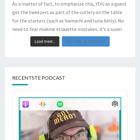
Laad meer...
Volg op Instagram
RECENTSTE PODCAST
Audio
Player
Show
Podcast
Informati