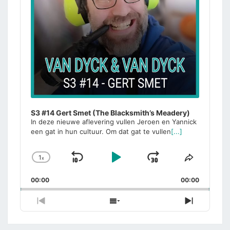
S3 #14 Gert Smet (The Blacksmith’s Meadery)
In deze nieuwe aflevering vullen Jeroen en Yannick
een gat in hun cultuur. Om dat gat te vullen
[...]
1
x
Skip
Play
Jump
Change
Share
Playback
This
Backward
Pause
Forward
00:00
Rate
00:00
Episode
Previous
Show
Next
Episode
Episodes
Episode
List