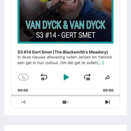
S3 #14 Gert Smet (The Blacksmith’s Meadery)
In deze nieuwe aflevering vullen Jeroen en Yannick
een gat in hun cultuur. Om dat gat te vullen
[...]
1
x
Skip
Play
Jump
Change
Share
Playback
This
Backward
Pause
Forward
00:00
Rate
00:00
Episode
Previous
Show
Next
Episode
Episodes
Episode
List