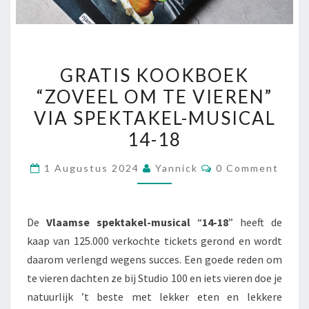
GRATIS
GRATIS KOOKBOEK
KOOKBOEK
“ZOVEEL OM TE VIEREN”
“ZOVEEL
VIA SPEKTAKEL-MUSICAL
OM
TE
14-18
VIEREN”
Comments
1 Augustus 2024
Yannick
0 Comment
VIA
SPEKTAKEL-
MUSICAL
De
Vlaamse spektakel-musical
“
14-18
” heeft de
14-
kaap van 125.000 verkochte tickets gerond en wordt
18
daarom verlengd wegens succes. Een goede reden om
te vieren dachten ze bij Studio 100 en iets vieren doe je
natuurlijk ’t beste met lekker eten en lekkere