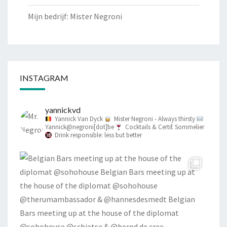
Mijn bedrijf: Mister Negroni
INSTAGRAM
yannickvd
Yannick Van Dyck
Mister Negroni - Always thirsty
Yannick@negroni[dot]be
Cocktails & Certif. Sommelier
Drink responsible: less but better