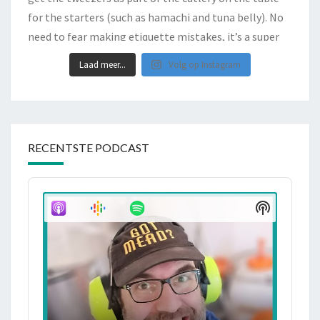
Laad meer...
Volg op Instagram
RECENTSTE PODCAST
Audio
Player
Show
Podcast
Informati