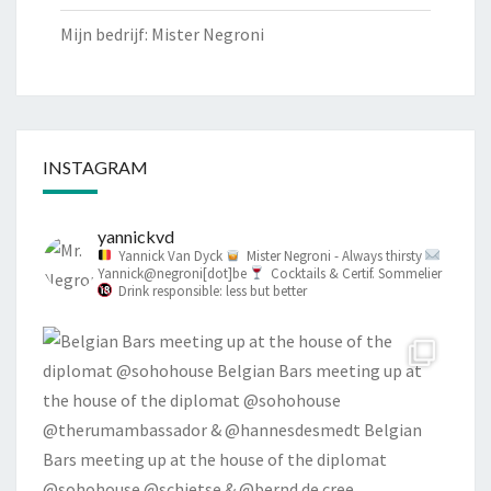
Mijn bedrijf: Mister Negroni
INSTAGRAM
yannickvd
Yannick Van Dyck
Mister Negroni - Always thirsty
Yannick@negroni[dot]be
Cocktails & Certif. Sommelier
Drink responsible: less but better