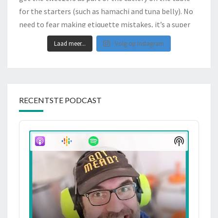
Laad meer...
Volg op Instagram
RECENTSTE PODCAST
Audio
Player
Show
Podcast
Informati