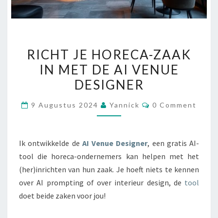
RICHT
RICHT JE HORECA-ZAAK
JE
IN MET DE AI VENUE
HORECA-
DESIGNER
ZAAK
IN
Comments
9 Augustus 2024
Yannick
0 Comment
MET
DE
AI
Ik ontwikkelde de
AI Venue Designer
, een gratis AI-
VENUE
tool die horeca-ondernemers kan helpen met het
DESIGNER
(her)inrichten van hun zaak. Je hoeft niets te kennen
over AI prompting of over interieur design, de
tool
doet beide zaken voor jou!