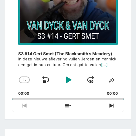
S3 #14 Gert Smet (The Blacksmith’s Meadery)
In deze nieuwe aflevering vullen Jeroen en Yannick
een gat in hun cultuur. Om dat gat te vullen
[...]
1
x
Skip
Play
Jump
Change
Share
Playback
This
Backward
Pause
Forward
00:00
Rate
00:00
Episode
Previous
Show
Next
Episode
Episodes
Episode
List