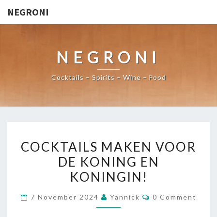
NEGRONI
NEGRONI
Cocktails – Spirits – Wine – Food
COCKTAILS
COCKTAILS MAKEN VOOR
MAKEN
DE KONING EN
VOOR
KONINGIN!
DE
KONING
Comments
7 November 2024
Yannick
0 Comment
EN
KONINGIN!