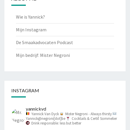
Wie is Yannick?
Mijn Instagram
De Smaakadvocaten Podcast
Mijn bedrijf: Mister Negroni
INSTAGRAM
yannickvd
Yannick Van Dyck
Mister Negroni - Always thirsty
Yannick@negroni[dot]be
Cocktails & Certif. Sommelier
Drink responsible: less but better