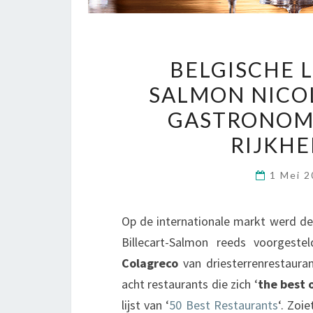
BELGISCHE 
SALMON NICOL
GASTRONOMI
RIJKHE
1 Mei 
Op de internationale markt werd d
Billecart-Salmon reeds voorgest
Colagreco
van driesterrenrestauran
acht restaurants die zich ‘
the best 
lijst van ‘
50 Best Restaurants
‘. Zoi