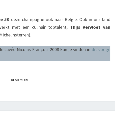
ELEGANTIE
ge 50
deze champagne ook naar België. Ook in ons land
erkt met een culinair toptalent,
Thijs Vervloet van
Michelinsterren).
de cuvée Nicolas François 2008 kan je vinden in
dit vorige
READ MORE
READ MORE