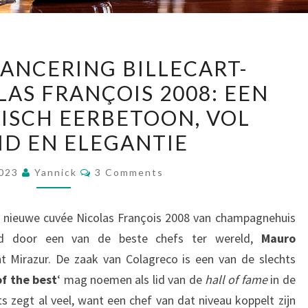
BELGISCHE
LANCERING BILLECART-
LANCERING
AS FRANÇOIS 2008: EEN
BILLECART-
SCH EERBETOON, VOL
SALMON
NICOLAS
ID EN ELEGANTIE
FRANÇOIS
Comments
2023
Yannick
3 Comments
2008:
EEN
GASTRONOMISCH
e nieuwe cuvée Nicolas François 2008 van champagnehuis
EERBETOON,
eld door een van de beste chefs ter wereld,
Mauro
VOL
t Mirazur. De zaak van Colagreco is een van de slechts
RIJKHEID
of the best
‘ mag noemen als lid van de
hall of fame
in de
EN
ets zegt al veel, want een chef van dat niveau koppelt zijn