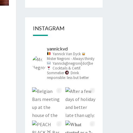
INSTAGRAM
yannickvd
Yannick Van Dyck
Mister Negroni - Always thirsty
Yannick@negroni[dot]be
Cocktails & Certif.
Sommelier
Drink
responsible: less but better