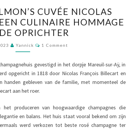
BILLECART-
ALMON’S CUVÉE NICOLAS
SALMON’S
: EEN CULINAIRE HOMMAGE
CUVÉE
DE OPRICHTER
NICOLAS
FRANÇOIS
Comments
2023
Yannick
1 Comment
2008:
EEN
 champagnehuis gevestigd in het dorpje Mareuil-sur-Aÿ, in
CULINAIRE
rd opgericht in 1818 door Nicolas François Billecart en
HOMMAGE
 in handen gebleven van de familie, met momenteel de
AAN
ecart aan het roer.
DE
OPRICHTER
om het produceren van hoogwaardige champagnes die
egantie en balans. Het huis staat vooral bekend om zijn
eermaals werd verkozen tot beste rosé champagne ter