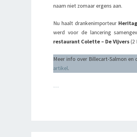
naam niet zomaar ergens aan.
Nu haalt drankenimporteur
Herita
werd voor de lancering samengew
restaurant Colette – De Vijvers
(2 
Meer info over Billecart-Salmon en 
artikel
.
…