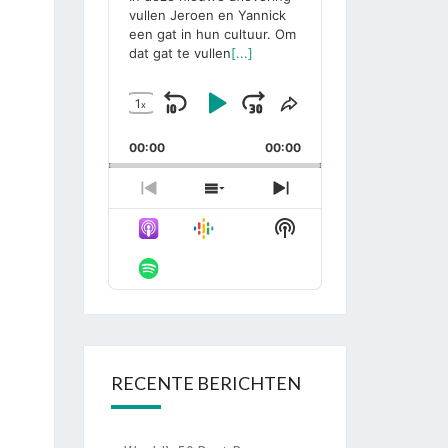
vullen Jeroen en Yannick
een gat in hun cultuur. Om
dat gat te vullen
[...]
1
x
Skip
Play
Jump
Change
Share
Playback
This
Backward
Pause
Forward
00:00
Rate
00:00
Episode
Previous
Show
Next
Episode
Episodes
Episode
Show
List
Podcast
Information
RECENTE BERICHTEN